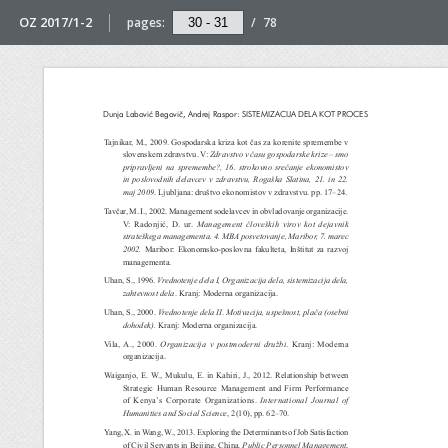
OZ 2017/1-2
pages:
/
78