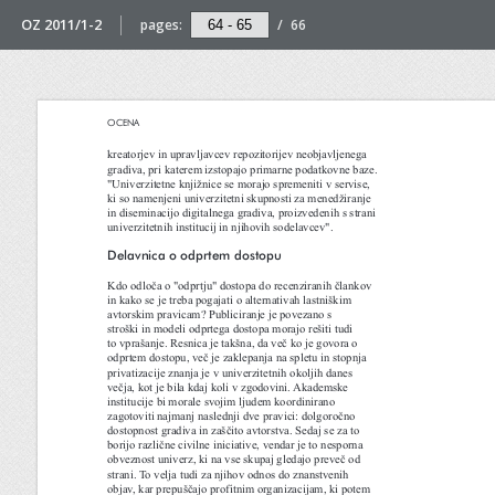
OZ 2011/1-2
pages:
/
66