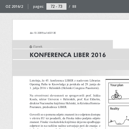
OZ 2016/2
pages:
/
88