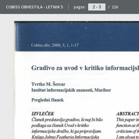
COBISS OBVESTILA - LETNIK 5
pages:
/
226