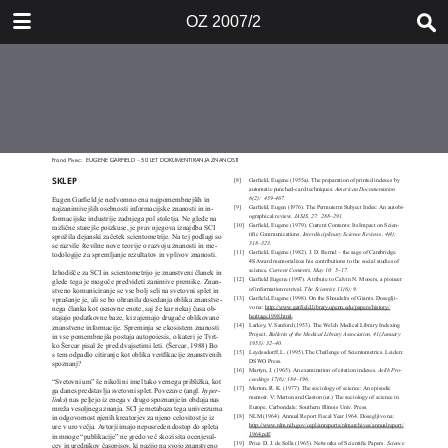
DOWNLOAD
OZ 2007/2
OZ 20072.pdf
2.7 MB
TABLE OF CONTENTS
naslovnica_2007_02
Za_tiskarja.indd
Blank Page