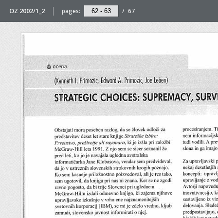
OZ 2002/1_2
pages:
/
67